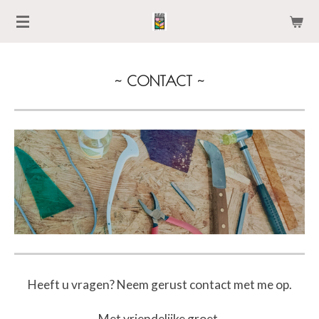
Ga
direct
naar
~ CONTACT ~
de
hoofdinhoud
Heeft u vragen? Neem gerust contact met me op.
Met vriendelijke groet,