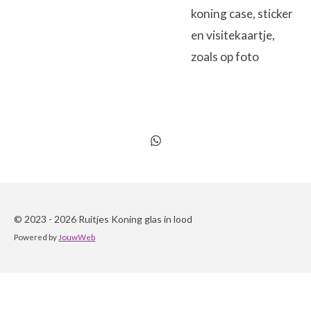
koning case, sticker
en visitekaartje,
zoals op foto
D
e
l
e
n
© 2023 - 2026 Ruitjes Koning glas in lood
Powered by
JouwWeb