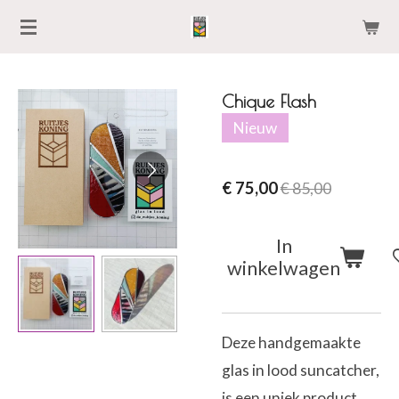
Ga
direct
naar
Chique Flash
de
Nieuw
hoofdinhoud
€ 75,00
€ 85,00
In
winkelwagen
Deze handgemaakte
glas in lood suncatcher,
is een uniek product